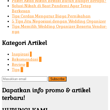
Paket Akad Nikah Bekasi Butuh Budget Berapa?
Solusi Nikah di Saat Pandemi Agar Tetap
Berkesan
Tips Cerdas Mengatur Biaya Pernikahan
5 Tips Jitu Negosiasi dengan Wedding Organizer
Tips Memilih Wedding Organizer Beserta Vendor-
nya
Kategori Artikel
Inspirasi
1
Rekomendasi
2
Review
3
Tips
4
Subscribe
Dapatkan info promo & artikel
terbaru!